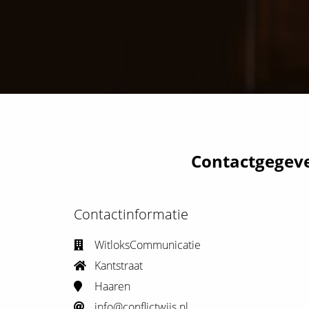
ezoeker.
Voorkeuren opslaan
Contactgegev
Contactinformatie
WitloksCommunicatie
Kantstraat
Haaren
info@conflictwijs.nl