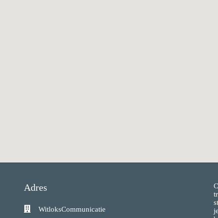
Adres
C
t
s
WitloksCommunicatie
j