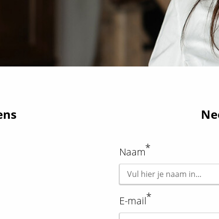
ens
Ne
*
Naam
*
E-mail