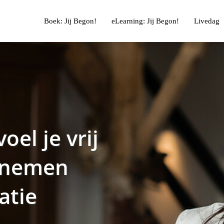
Boek: Jij Begon!
eLearning: Jij Begon!
Livedag
el je vrij
e nemen
atie