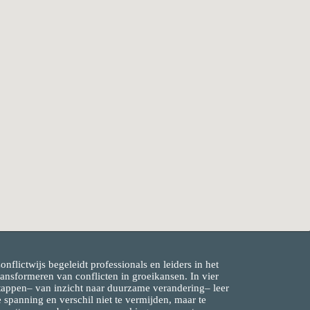
onflictwijs begeleidt professionals en leiders in het
ransformeren van conflicten in groeikansen. In vier
tappen– van inzicht naar duurzame verandering– leer
e spanning en verschil niet te vermijden, maar te